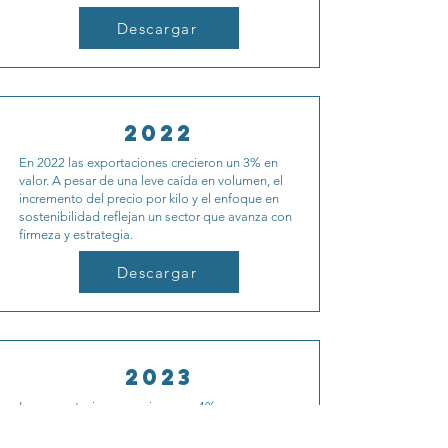
Descargar
2022
En 2022 las exportaciones crecieron un 3% en
valor. A pesar de una leve caída en volumen, el
incremento del precio por kilo y el enfoque en
sostenibilidad reflejan un sector que avanza con
firmeza y estrategia.
Descargar
2023
Las exportaciones crecieron un 4%,
consolidando a Ecuador como el tercer mayor
proveedor mundial. La diversificación de