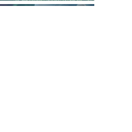
21 abr 2025
2 min de lectura
La temporada de San
Valentín concluye con
cifras positivas para el
sector florícola
ENCUÉNTRANOS
Calle Valdivia E5-176, sector La Primavera 2,