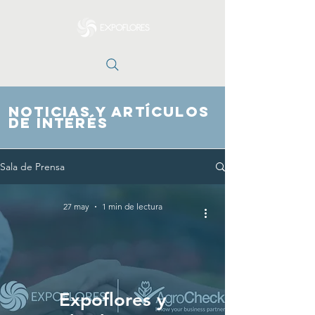
NOTICIAS Y ARTÍCULOS
DE INTERÉS
Sala de Prensa
27 may
1 min de lectura
Expoflores y