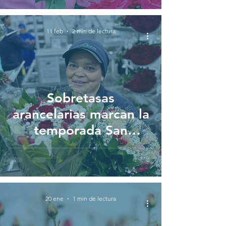
11 feb
2 min de lectura
Sobretasas
arancelarias marcan la
temporada San
Valentín 2026 del
sector florícola
ecuatoriano
20 ene
1 min de lectura